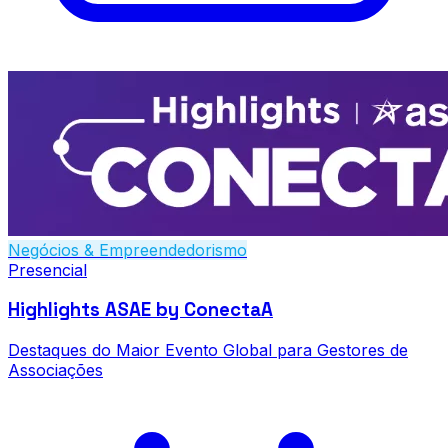
Negócios & Empreendedorismo
Presencial
Highlights ASAE by ConectaA
Destaques do Maior Evento Global para Gestores de
Associações